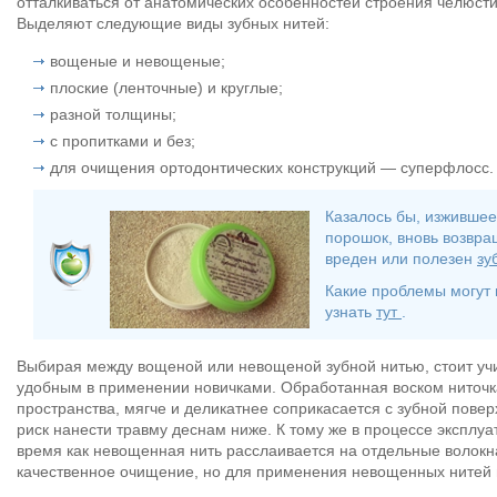
отталкиваться от анатомических особенностей строения челюст
Выделяют следующие виды зубных нитей:
вощеные и невощеные;
плоские (ленточные) и круглые;
разной толщины;
с пропитками и без;
для очищения ортодонтических конструкций — суперфлосс.
Казалось бы, изжившее
порошок, вновь возвра
вреден или полезен
зу
Какие проблемы могут 
узнать
тут
.
Выбирая между вощеной или невощеной зубной нитью, стоит учи
удобным в применении новичками. Обработанная воском ниточк
пространства, мягче и деликатнее соприкасается с зубной пов
риск нанести травму деснам ниже. К тому же в процессе эксплуат
время как невощенная нить расслаивается на отдельные волокн
качественное очищение, но для применения невощенных нитей 