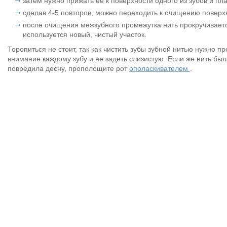
затем нужно прижать ее к поверхности одного из зубов и п
сделав 4-5 повторов, можно переходить к очищению поверхн
после очищения межзубного промежутка нить прокручиваетс
используется новый, чистый участок.
Торопиться не стоит, так как чистить зубы зубной нитью нужно п
внимание каждому зубу и не задеть слизистую. Если же нить бы
повредила десну, прополощите рот
ополаскивателем
.