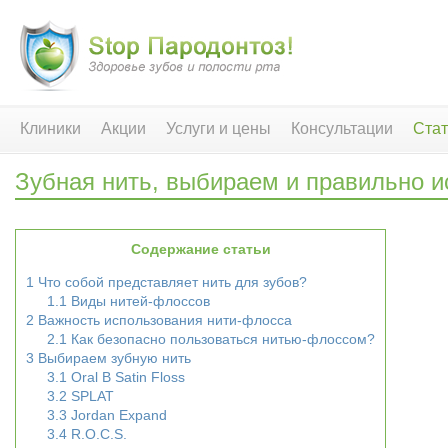
Клиники
Акции
Услуги и цены
Консультации
Стат
Зубная нить, выбираем и правильно 
Содержание статьи
1
Что собой представляет нить для зубов?
1.1
Виды нитей-флоссов
2
Важность использования нити-флосса
2.1
Как безопасно пользоваться нитью-флоссом?
3
Выбираем зубную нить
3.1
Oral B Satin Floss
3.2
SPLAT
3.3
Jordan Expand
3.4
R.O.C.S.