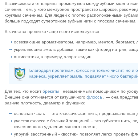
В зависимости от ширины промежутков между зубами можно исп
сечения. Тем, у кого межзубное пространство широкое, рекомен
круглым сечением. Для людей с плотно расположенными зубами,
больше подходят супертонкие зубные нити с плоским сечением.
В качестве пропитки чаще всего используются:
освежающие ароматизаторы, например, ментол, бергамот, л
укрепляющие эмаль добавки, такие как фторид натрия, за
антисептики, к примеру, хлоргексидин.
Благодаря пропиткам, флосс не только чистит, но и
кариеса, укрепляет эмаль, подавляет число бактерий
Для тех, кто носит
брекеты
, незаменимым помощником по уходу 
Внешне она отличается от катушечного
флосса
, — она предста
разную плотность, диаметр и функцию:
основная часть — это классическая нить, предназначенная 
участок флосса с большей толщиной – это губчатая нить, п
качественного удаления мягкого налета;
упругий заостренный «хвостик» позволяет легко продеть фло