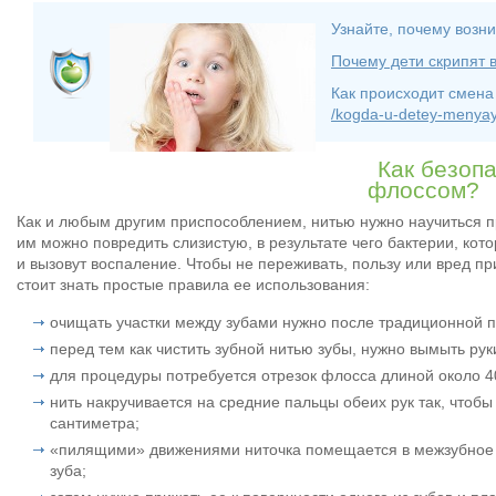
Узнайте, почему возн
Почему дети скрипят 
Как происходит смена
/kogda-u-detey-menyay
Как безоп
флоссом?
Как и любым другим приспособлением, нитью нужно научиться п
им можно повредить слизистую, в результате чего бактерии, кото
и вызовут воспаление. Чтобы не переживать, пользу или вред п
стоит знать простые правила ее использования:
очищать участки между зубами нужно после традиционной п
перед тем как чистить зубной нитью зубы, нужно вымыть рук
для процедуры потребуется отрезок флосса длиной около 4
нить накручивается на средние пальцы обеих рук так, чтоб
сантиметра;
«пилящими» движениями ниточка помещается в межзубное п
зуба;