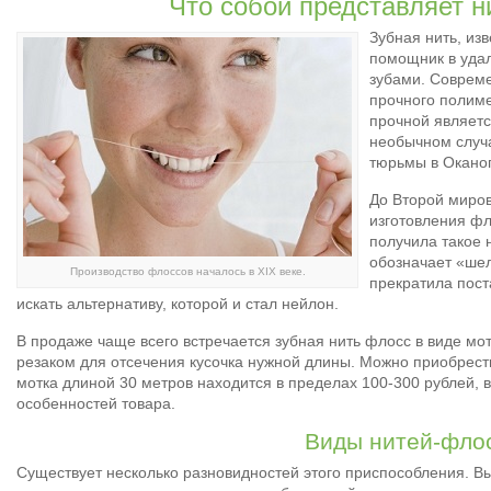
Что собой представляет н
Зубная нить, из
помощник в уда
зубами. Соврем
прочного полиме
прочной являетс
необычном случа
тюрьмы в Оканог
До Второй миров
изготовления фл
получила такое н
обозначает «шел
Производство флоссов началось в XIX веке.
прекратила пост
искать альтернативу, которой и стал нейлон.
В продаже чаще всего встречается зубная нить флосс в виде мот
резаком для отсечения кусочка нужной длины. Можно приобрести
мотка длиной 30 метров находится в пределах 100-300 рублей, в
особенностей товара.
Виды нитей-фло
Существует несколько разновидностей этого приспособления. В