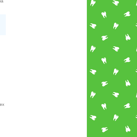
на
ех