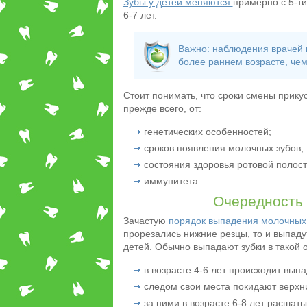
Зубы у детей меняются
примерно с 5-ти
6-7 лет.
Важно: наблюдения врачей г
более раннем возрасте, чем
Стоит понимать, что сроки смены прикус
прежде всего, от:
генетических особенностей;
сроков появления молочных зубов;
состояния здоровья ротовой полост
иммунитета.
Очередность 
Зачастую
порядок выпадения молочных
прорезались нижние резцы, то и выпаду
детей. Обычно выпадают зубки в такой 
в возрасте 4-6 лет происходит вып
следом свои места покидают верхн
за ними в возрасте 6-8 лет расшат