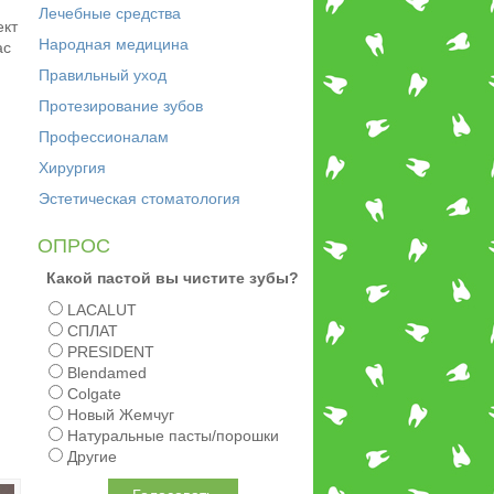
Лечебные средства
ект
Народная медицина
ас
Правильный уход
Протезирование зубов
Профессионалам
Хирургия
Эстетическая стоматология
ОПРОС
Какой пастой вы чистите зубы?
LACALUT
СПЛАТ
PRESIDENT
Blendamed
Colgate
Новый Жемчуг
Натуральные пасты/порошки
Другие