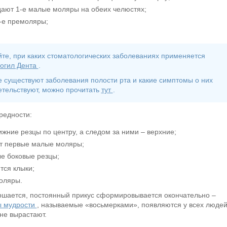
дают 1-е малые моляры на обеих челюстях;
2-е премоляры;
йте, при каких стоматологических заболеваниях применяется
огил Дента
.
е существуют заболевания полости рта и какие симптомы о них
етельствуют, можно прочитать
тут
.
редности:
жние резцы по центру, а следом за ними – верхние;
ют первые малые моляры;
ые боковые резцы;
тся клыки;
оляры.
ершается, постоянный прикус сформировывается окончательно –
ы мудрости
, называемые «восьмерками», появляются у всех людей
 не вырастают.