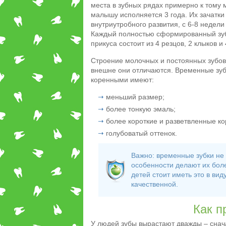
места в зубных рядах примерно к тому м
малышу исполняется 3 года. Их зачатки
внутриутробного развития, с 6-8 недел
Каждый полностью сформированный зу
прикуса состоит из 4 резцов, 2 клыков 
Строение молочных и постоянных зубов
внешне они отличаются. Временные зуб
коренными имеют:
меньший размер;
более тонкую эмаль;
более короткие и разветвленные ко
голубоватый оттенок.
Важно: временные зубки не
особенности делают их бол
детей стоит иметь это в вид
качественной.
Как п
У людей зубы вырастают дважды – снача