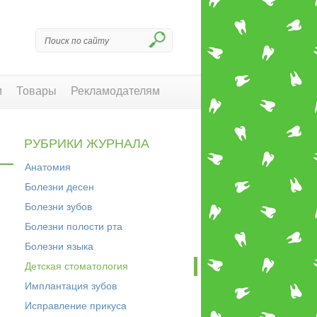
и
Товары
Рекламодателям
РУБРИКИ ЖУРНАЛА
Анатомия
Болезни десен
Болезни зубов
Болезни полости рта
Болезни языка
Детская стоматология
Имплантация зубов
Исправление прикуса