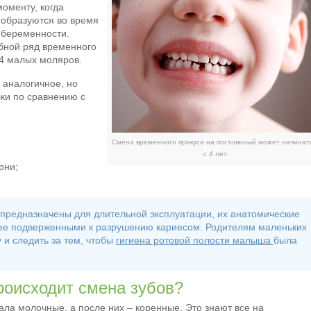
оменту, когда
 образуются во время
и беременности.
бной ряд временного
и 4 малых моляров.
 аналогичное, но
ки по сравнению с
Смена временного прикуса на постоянный может начинат
с 4 лет.
рни;
 предназначены для длительной эксплуатации, их анатомические
ее подверженными к разрушению кариесом. Родителям маленьких
у и следить за тем, чтобы
гигиена ротовой полости малыша
была
роисходит смена зубов?
ла молочные, а после них – коренные. Это знают все на