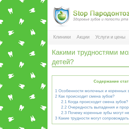
Клиники
Акции
Услуги и цены
Какими трудностями мо
детей?
Содержание ста
1
Особенности молочных и коренных 
2
Как происходит смена зубов?
2.1
Когда происходит смена зубов?
2.2
Очередность выпадения и прор
2.3
Почему коренные зубы могут не
3
Какие трудности могут сопровождать