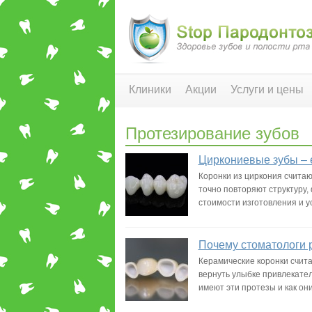
Клиники
Акции
Услуги и цены
Протезирование зубов
Циркониевые зубы – е
Коронки из циркония счита
точно повторяют структуру,
стоимости изготовления и у
Почему стоматологи 
Керамические коронки счит
вернуть улыбке привлекател
имеют эти протезы и как он