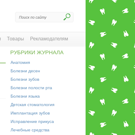
и
Товары
Рекламодателям
РУБРИКИ ЖУРНАЛА
Анатомия
Болезни десен
Болезни зубов
Болезни полости рта
Болезни языка
Детская стоматология
Имплантация зубов
Исправление прикуса
Лечебные средства