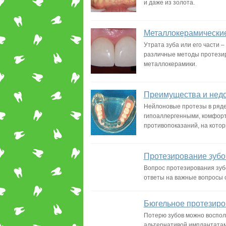
и даже из золота.
Металлокерамические
Утрата зуба или его части 
различные методы протезир
металлокерамики.
Преимущества и недо
Нейлоновые протезы в ряде
гипоаллергенными, комфорт
противопоказаний, на котор
Протезирование зубо
Вопрос протезирования зубо
ответы на важные вопросы 
Бюгельное протезиро
Потерю зубов можно воспол
альтернативой имплантатам