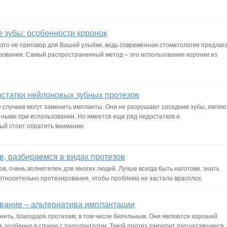
 зубы: особенности коронок
– это не приговор для Вашей улыбки, ведь современная стоматология предлаг
ования. Самый распространенный метод – это использование коронки из
статки нейлоновых зубных протезов
 случаев могут заменить импланты. Они не разрушают соседние зубы, являю
ными при использовании. Но имеется еще ряд недостатков и
ый стоит обратить внимание.
в, разбираемся в видах протезов
в, очень волнителен для многих людей. Лучше всегда быть наготове, знать
относительно протезирования, чтобы проблема не застала врасплох.
вание – альтернатива имплантации
нить, благодаря протезам, в том числе бюгельным. Они являются хорошей
, особенно в случае с пародонтозом. Такой протез закрепит расшатавшиеся