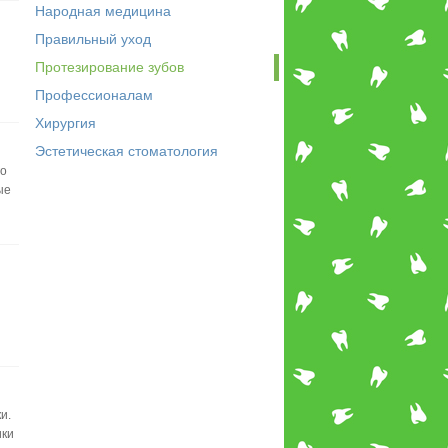
Народная медицина
Правильный уход
Протезирование зубов
Профессионалам
Хирургия
Эстетическая стоматология
о
ые
и.
ики