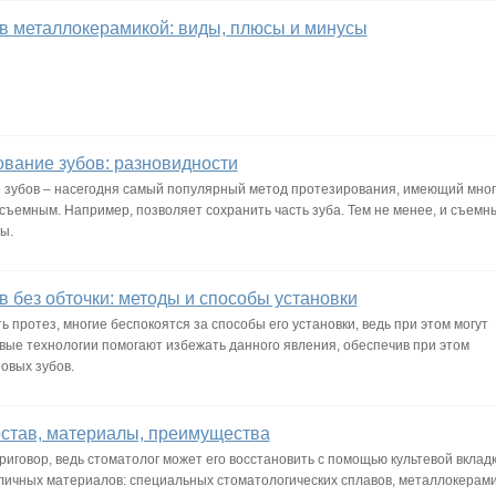
в металлокерамикой: виды, плюсы и минусы
вание зубов: разновидности
зубов – насегодня самый популярный метод протезирования, имеющий мног
съемным. Например, позволяет сохранить часть зуба. Тем не менее, и съемн
ы.
 без обточки: методы и способы установки
 протез, многие беспокоятся за способы его установки, ведь при этом могут
вые технологии помогают избежать данного явления, обеспечив при этом
овых зубов.
остав, материалы, преимущества
риговор, ведь стоматолог может его восстановить с помощью культевой вкладк
зличных материалов: специальных стоматологических сплавов, металлокерам