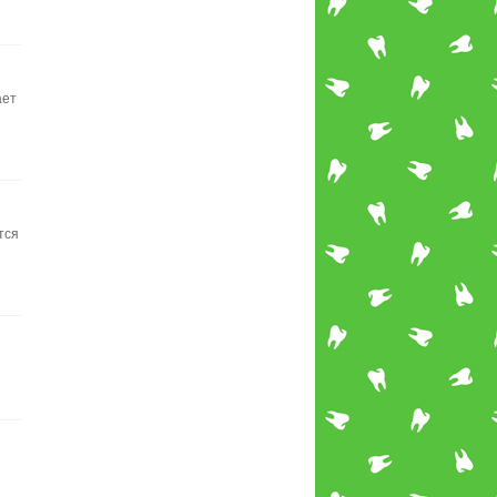
ает
тся