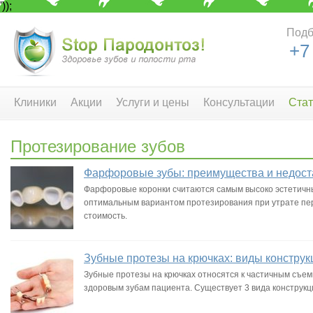
'));
Подб
+7
Клиники
Акции
Услуги и цены
Консультации
Стат
Протезирование зубов
Фарфоровые зубы: преимущества и недост
Фарфоровые коронки считаются самым высоко эстетичн
оптимальным вариантом протезирования при утрате пере
стоимость.
Зубные протезы на крючках: виды констру
Зубные протезы на крючках относятся к частичным съе
здоровым зубам пациента. Существует 3 вида конструк