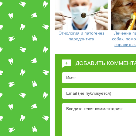
Этиология и патогенез
Лечение п
пародонтита
собак, пом
справитьс
+
ДОБАВИТЬ КОММЕНТ