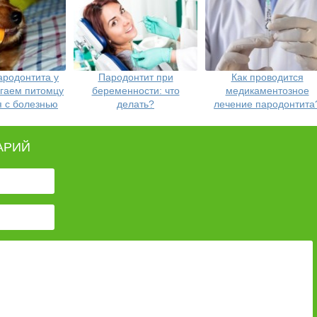
ародонтита у
Пародонтит при
Как проводится
огаем питомцу
беременности: что
медикаментозное
я с болезнью
делать?
лечение пародонтита
АРИЙ