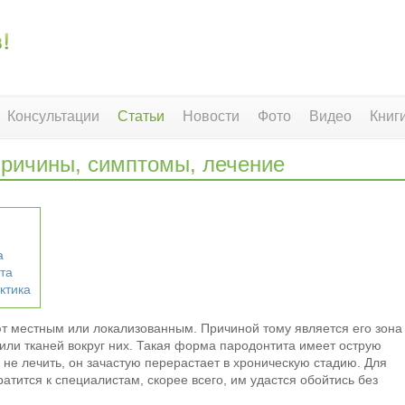
Консультации
Статьи
Новости
Фото
Видео
Книг
причины, симптомы, лечение
а
та
ктика
т местным или локализованным. Причиной тому является его зона
 или тканей вокруг них. Такая форма пародонтита имеет острую
 не лечить, он зачастую перерастает в хроническую стадию. Для
тится к специалистам, скорее всего, им удастся обойтись без