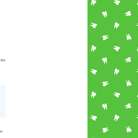
.
тва
я.