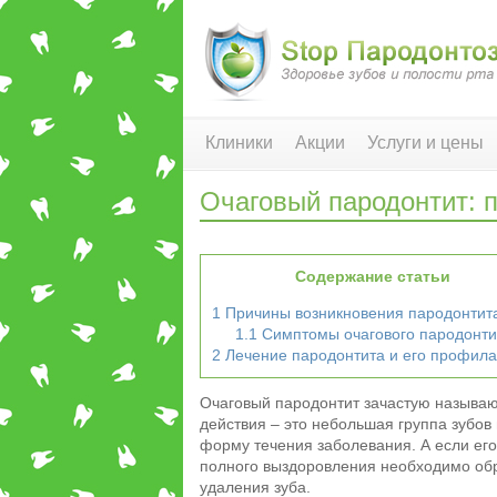
Клиники
Акции
Услуги и цены
Очаговый пародонтит: 
Содержание статьи
1
Причины возникновения пародонтит
1.1
Симптомы очагового пародонти
2
Лечение пародонтита и его профила
Очаговый пародонтит зачастую называю
действия – это небольшая группа зубов
форму течения заболевания. А если его
полного выздоровления необходимо обра
удаления зуба.