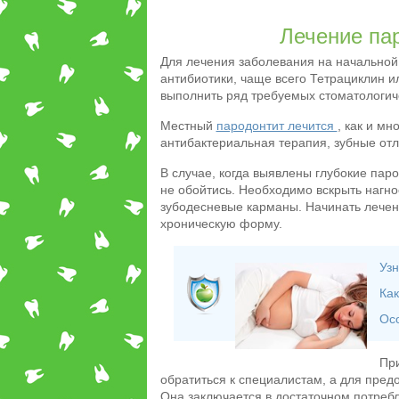
Лечение па
Для лечения заболевания на начальной 
антибиотики, чаще всего Тетрациклин 
выполнить ряд требуемых стоматологич
Местный
пародонтит лечится
, как и м
антибактериальная терапия, зубные от
В случае, когда выявлены глубокие пар
не обойтись. Необходимо вскрыть нагно
зубодесневые карманы. Начинать лечени
хроническую форму.
Узн
Как
Ос
При
обратиться к специалистам, а для пре
Она заключается в достаточном потреб