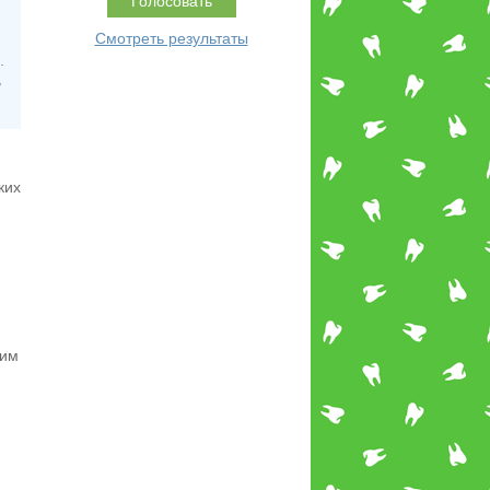
Смотреть результаты
.
ь
ких
ким