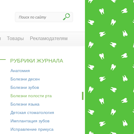
и
Товары
Рекламодателям
РУБРИКИ ЖУРНАЛА
Анатомия
Болезни десен
Болезни зубов
Болезни полости рта
Болезни языка
Детская стоматология
Имплантация зубов
Исправление прикуса