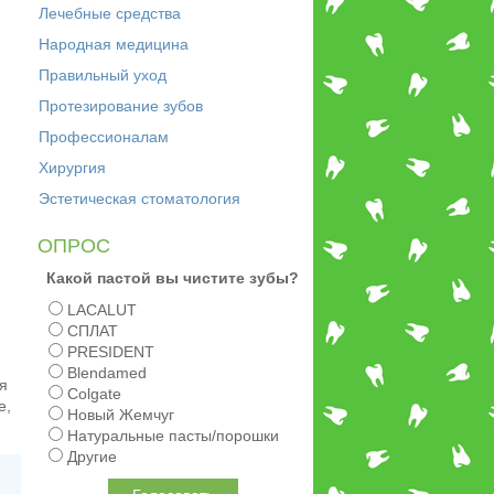
Лечебные средства
Народная медицина
Правильный уход
Протезирование зубов
Профессионалам
Хирургия
Эстетическая стоматология
ОПРОС
Какой пастой вы чистите зубы?
LACALUT
СПЛАТ
PRESIDENT
Blendamed
я
Colgate
е,
Новый Жемчуг
Натуральные пасты/порошки
Другие