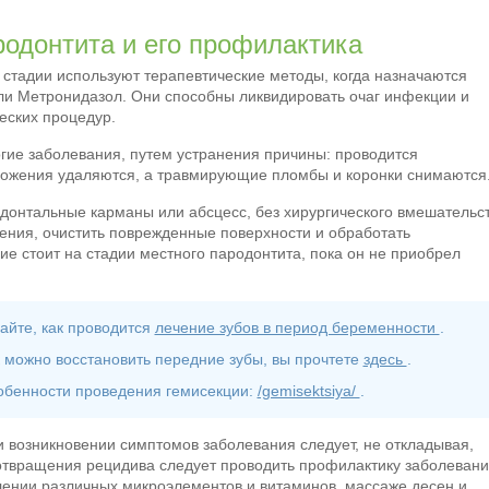
родонтита и его профилактика
стадии используют терапевтические методы, когда назначаются
или Метронидазол. Они способны ликвидировать очаг инфекции и
еских процедур.
ногие заболевания, путем устранения причины: проводится
ложения удаляются, а травмирующие пломбы и коронки снимаются
одонтальные карманы или абсцесс, без хирургического вмешательс
ения, очистить поврежденные поверхности и обработать
е стоит на стадии местного пародонтита, пока он не приобрел
айте, как проводится
лечение зубов в период беременности
.
 можно восстановить передние зубы, вы прочтете
здесь
.
обенности проведения гемисекции:
/gemisektsiya/
.
 возникновении симптомов заболевания следует, не откладывая,
дотвращения рецидива следует проводить профилактику заболевани
лении различных микроэлементов и витаминов, массаже десен и