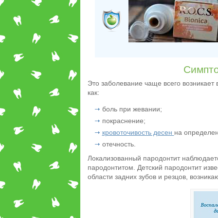
Симпто
Это заболевание чаще всего возникает 
как:
боль при жевании;
покраснение;
кровоточивость десен
на определен
отечность.
Локализованный пародонтит наблюдаетс
пародонтитом. Детский пародонтит изв
области задних зубов и резцов, возника