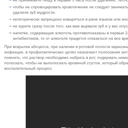
не принимайте пищу в первые 3 часа после удаления, тепл
чтобы не спровоцировать кровотечение не следует занимат
удалили зуб мудрости;
категорически запрещено ковыряться в ране языком или и
не курите сразу после того, как вам вырвали зуб и у вас опу
напитки, содержащие алкоголь противопоказаны в первые 24
антибиотиков, то от алкоголя придется отказаться на все в
При вскрытии абсцесса, при наличии в ротовой полости кариоз
инфекции, в профилактических целях назначают полоскание ан
помнить, что раствор необходимо набрать в рот, подержать немн
полоскать, чтобы не выполоскать кровяной сгусток, который об
воспалительный процесс.