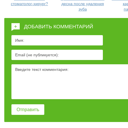
стоматолог-хирург?
десна после удаления
ка
зуба
п
+
ДОБАВИТЬ КОММЕНТАРИЙ