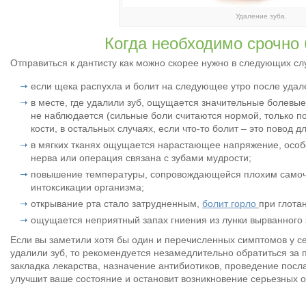
Удаление зуба.
Когда необходимо срочно 
Отправиться к дантисту как можно скорее нужно в следующих сл
если щека распухла и болит на следующее утро после удале
в месте, где удалили зуб, ощущается значительные болевы
не наблюдается (сильные боли считаются нормой, только п
кости, в остальных случаях, если что-то болит – это повод 
в мягких тканях ощущается нарастающее напряжение, особ
нерва или операция связана с зубами мудрости;
повышение температуры, сопровождающейся плохим самочу
интоксикации организма;
открывание рта стало затрудненным,
болит горло
при глота
ощущается неприятный запах гниения из лунки вырванного 
Если вы заметили хотя бы один и перечисленных симптомов у с
удалили зуб, то рекомендуется незамедлительно обратиться за
закладка лекарства, назначение антибиотиков, проведение пос
улучшит ваше состояние и остановит возникновение серьезных 