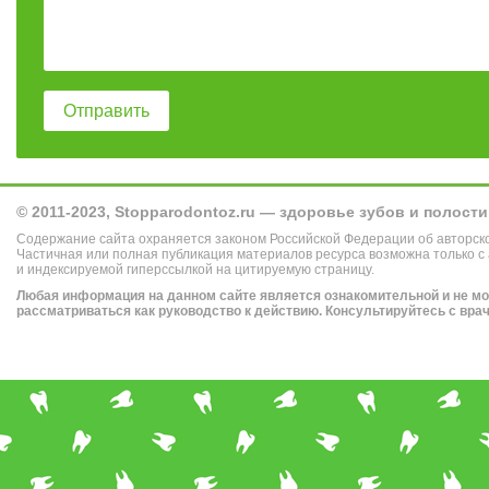
© 2011-2023, Stopparodontoz.ru — здоровье зубов и полости
Содержание сайта охраняется законом Российской Федерации об авторск
Частичная или полная публикация материалов ресурса возможна только с
и индексируемой гиперссылкой на цитируемую страницу.
Любая информация на данном сайте является ознакомительной и не м
рассматриваться как руководство к действию. Консультируйтесь с вра