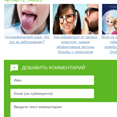
ЧИТАЙТЕ ТАКЖЕ
Географический язык, что
Как избавиться от запаха
Игра со 
это за заболевание?
алкоголя, самые
гей
эффективные методы
новейш
борьбы с перегаром
Oral
+
ДОБАВИТЬ КОММЕНТАРИЙ