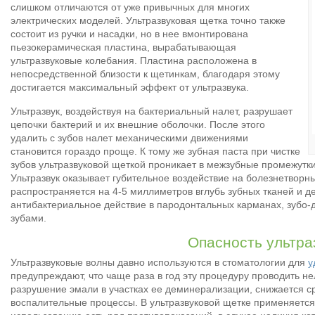
слишком отличаются от уже привычных для многих
электрических моделей. Ультразвуковая щетка точно также
состоит из ручки и насадки, но в нее вмонтирована
пьезокерамическая пластина, вырабатывающая
ультразвуковые колебания. Пластина расположена в
непосредственной близости к щетинкам, благодаря этому
достигается максимальный эффект от ультразвука.
Ультразвук, воздействуя на бактериальный налет, разрушает
цепочки бактерий и их внешние оболочки. После этого
удалить с зубов налет механическими движениями
становится гораздо проще. К тому же зубная паста при чистке
зубов ультразвуковой щеткой проникает в межзубные промежутки
Ультразвук оказывает губительное воздействие на болезнетворн
распространяется на 4-5 миллиметров вглубь зубных тканей и дес
антибактериальное действие в пародонтальных карманах, зубо-
зубами.
Опасность ультра
Ультразвуковые волны давно используются в стоматологии для
у
предупреждают, что чаще раза в год эту процедуру проводить не
разрушение эмали в участках ее деминерализации, снижается с
воспалительные процессы. В ультразвуковой щетке применяется 