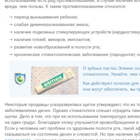
использованию есть ряд противопоказаний, в случае наличия ко
вреда, чем пользы. К таким противопоказаниям относится:
период вынашивания ребенка;
слабая деминерализованная эмаль;
наличие подкожных стимулирующих устройств (кардиостим
наличие пломб, виниров, имплантов;
развитие новообразований в полости рта;
хронические стоматологические заболевания (пародонтит, ги
О зубных пастах Элмекс по
стоматологи. Узнайте, чем
Как действуют полоски для
они могут обеспечить, вы 
Некоторые продавцы ультразвуковых щеток утверждают, что их 
заболеваниями десен. Однако стоматологи спешат оградить таки
щетки. Дело в том, что при ее использовании температура мягк
на один градус. Благодаря этому улучшается кровообращение в
Если у человека нет проблем со здоровьем полости рта, такой 
сказываться на состоянии десен и слизистой. Но при наличии зу