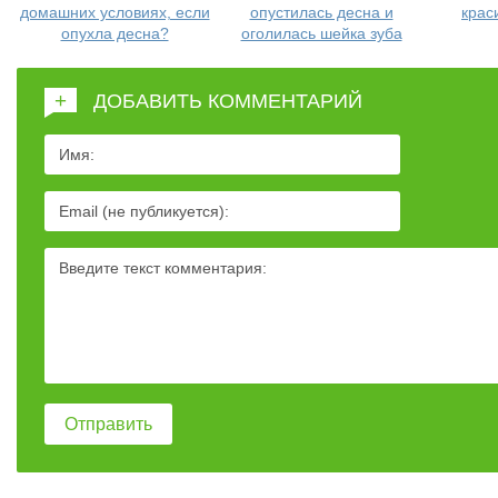
домашних условиях, если
опустилась десна и
крас
опухла десна?
оголилась шейка зуба
+
ДОБАВИТЬ КОММЕНТАРИЙ