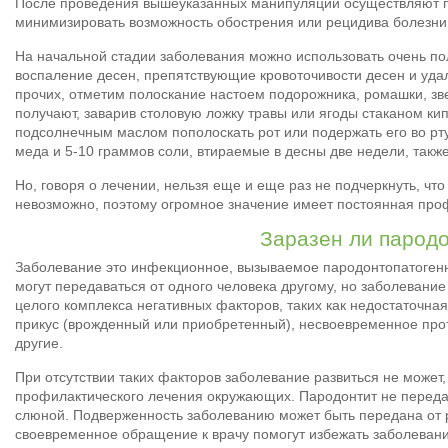
После проведения вышеуказанных манипуляций осуществляют 
минимизировать возможность обострения или рецидива болезни
На начальной стадии заболевания можно использовать очень п
воспаление десен, препятствующие кровоточивости десен и уда
прочих, отметим полоскание настоем подорожника, ромашки, зв
получают, заварив столовую ложку травы или ягоды стаканом ки
подсолнечным маслом пополоскать рот или подержать его во рту
меда и 5-10 граммов соли, втираемые в десны две недели, такж
Но, говоря о лечении, нельзя еще и еще раз не подчеркнуть, чт
невозможно, поэтому огромное значение имеет постоянная про
Заразен ли парод
Заболевание это инфекционное, вызываемое пародонтопатоген
могут передаваться от одного человека другому, но заболевание
целого комплекса негативных факторов, таких как недостаточная
прикус (врожденный или приобретенный), несвоевременное прот
другие.
При отсутствии таких факторов заболевание развиться не может,
профилактического лечения окружающих. Пародонтит не переда
слюной. Подверженность заболеванию может быть передана от 
своевременное обращение к врачу помогут избежать заболевани