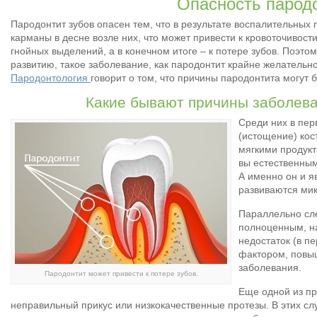
Опасность парод
Пародонтит зубов опасен тем, что в результате воспалительных
карманы в десне возле них, что может привести к кровоточивост
гнойных выделений, а в конечном итоге – к потере зубов. Поэтом
развитию, такое заболевание, как пародонтит крайне желательно
Пародонтология
говорит о том, что причины пародонтита могут 
Какие бывают причины заболев
Среди них в пер
(истощение) кос
мягкими продукт
вы естественным
А именно он и я
развиваются мик
Параллельно сле
полноценным, н
недостаток (в п
фактором, повы
заболевания.
Пародонтит может привести к потере зубов.
Еще одной из пр
неправильный прикус или низкокачественные протезы. В этих сл