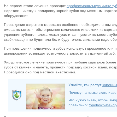
На первом этапе лечения проводят
профессиональную читку зу
кюретаж – чистку и полировку корней зубов под местным наркоз
оборудования.
Проведение закрытого кюретажа особенно необходимо в том слу
вмешательство, чтобы огромное количество инфекции из карман
удаления зубного налета может усилиться чувствительность зубо
стабилизации не будет или боли будут очень сильными надо обра
При повышении подвижности зубов используют временное или 
шинировании возникает возможность заместить утраченный зуб, 
Хирургическое лечение применяют при глубине карманов более 
зубов от камней и налета, провести подсадку костной ткани, п
Проводится оно под местной анестезией.
Узнайте, как растут
коренны
Почему на языке скапливае
Что нужно знать, чтобы выб
правильно:
/opolaskivatel-dl