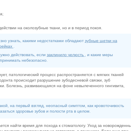
а;
ействии на околозубные ткани, но и в период покоя.
зно узнать, какими недостатками обладают
зубные щетки на
рейках
.
нужно действовать, если
заклинило челюсть
, и какие меры
принимать небезопасно.
ует, патологический процесс распространяется с мягких тканей
родонта происходит разрушение зубодесневой связки, зуб
ки. Болезнь, развивающаяся на фоне невылеченного гингивита,
акой, на первый взгляд, неопасный симптом, как кровоточивость
азаться здоровье зубов и полости рта в целом.
ется найти время для похода к стоматологу. Уход за новорожденн