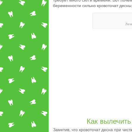
требует много сил и времени. Вот поче
беременности сильно кровоточат десны
Лече
Как вылечить
Заметив, что кровоточат десна при чист