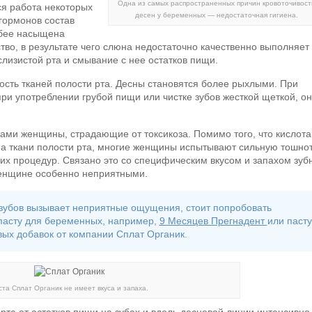
Одна из самых распространенных причин кровоточивост
я работа некоторых
десен у беременных — недостаточная гигиена.
 гормонов состав
абее насыщена
во, в результате чего слюна недостаточно качественно выполняет
лизистой рта и смывание с нее остатков пищи.
ость тканей полости рта. Десны становятся более рыхлыми. При
ри употреблении грубой пищи или чистке зубов жесткой щеткой, о
ми женщины, страдающие от токсикоза. Помимо того, что кислота
а ткани полости рта, многие женщины испытывают сильную тошно
ских процедур. Связано это со специфическим вкусом и запахом зуб
 женщине особенно неприятными.
 зубов вызывает неприятные ощущения, стоит попробовать
пасту для беременных, например,
9 Месяцев Прегнадент
или пасту
вых добавок от компании Сплат Органик.
ста Сплат Органик не имеет вкуса и запаха.