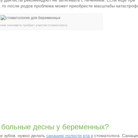
му дантисты рекомендуют не затягивать с лечением. Если еще при
, то после родов проблема может приобрести масштабы катастроф
ние гингивита требует участия стоматолога.
 больные десны у беременных?
ке зубов, нужно делать
санацию полости рта
у стоматолога. Санаци