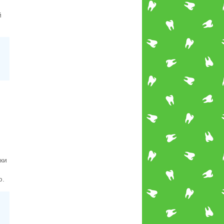
й
ки
ю.