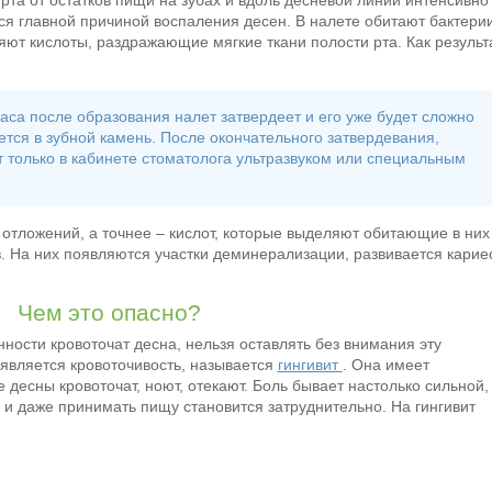
та от остатков пищи на зубах и вдоль десневой линии интенсивно
тся главной причиной воспаления десен. В налете обитают бактерии
яют кислоты, раздражающие мягкие ткани полости рта. Как результ
аса после образования налет затвердеет и его уже будет сложно
тся в зубной камень. После окончательного затвердевания,
 только в кабинете стоматолога ультразвуком или специальным
 отложений, а точнее – кислот, которые выделяют обитающие в них
в. На них появляются участки деминерализации, развивается карие
Чем это опасно?
ости кровоточат десна, нельзя оставлять без внимания эту
является кровоточивость, называется
гингивит
. Она имеет
 десны кровоточат, ноют, отекают. Боль бывает настолько сильной,
 и даже принимать пищу становится затруднительно. На гингивит