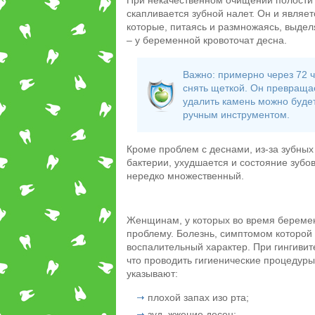
При некачественном очищении полости р
скапливается зубной налет. Он и являе
которые, питаясь и размножаясь, выдел
– у беременной кровоточат десна.
Важно: примерно через 72 ч
снять щеткой. Он превращае
удалить камень можно будет
ручным инструментом.
Кроме проблем с деснами, из-за зубных
бактерии, ухудшается и состояние зубо
нередко множественный.
Женщинам, у которых во время беременн
проблему. Болезнь, симптомом которой 
воспалительный характер. При гингивите
что проводить гигиенические процедуры
указывают:
плохой запах изо рта;
зуд, жжение десен;