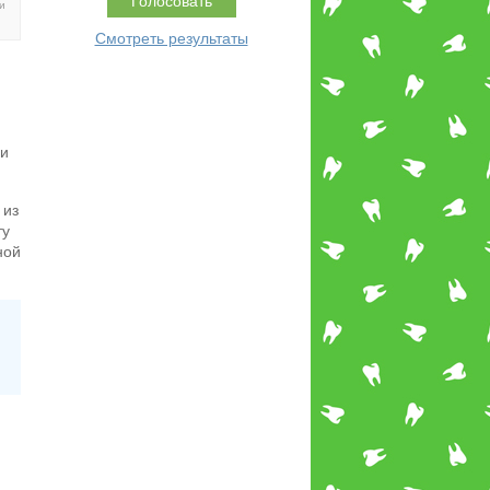
и
Смотреть результаты
ни
 из
ту
ной