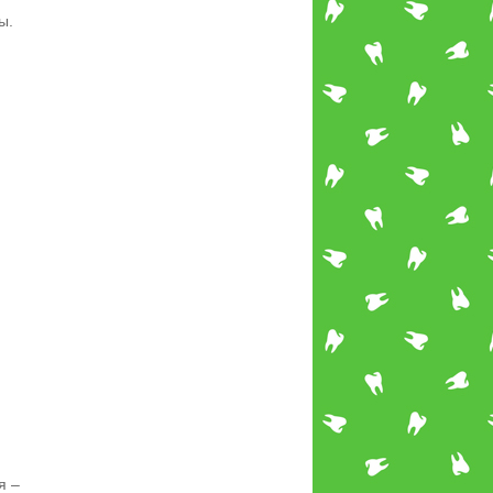
ы.
я –