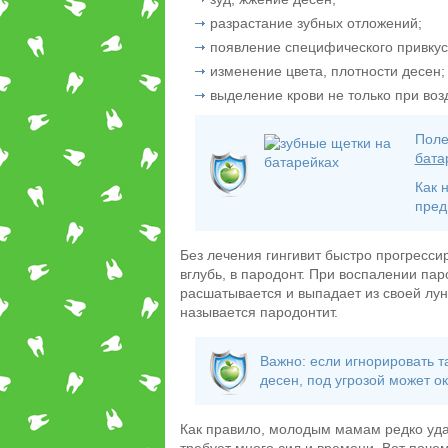
разрастание зубных отложений;
появление специфического привкус
изменение цвета, плотности десен;
выделение крови не только при возд
Поле
бата
Как 
пред
Без лечения гингивит быстро прогрессир
вглубь, в пародонт. При воспалении па
расшатывается и выпадает из своей лун
называется пародонтит.
Важно: если игнорировать т
десен, под угрозой может ок
Как правило, молодым мамам редко уда