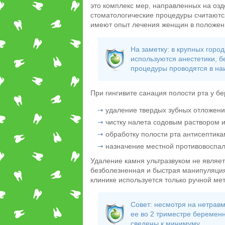
это комплекс мер, направленных на озд
стоматологические процедуры считаются
имеют опыт лечения женщин в положен
На заметку: в крупных горо
используются анестетики, 
процедуры проводятся в на
При гингивите санация полости рта у б
удаление твердых зубных отложени
чистку налета содовым раствором 
обработку полости рта антисептика
назначение местной противовоспал
Удаление камня ультразвуком не являе
безболезненная и быстрая манипуляция,
клинике используется только ручной ме
Совет: несмотря на нетравм
ее во 2 триместре беременн
сведены к минимуму.