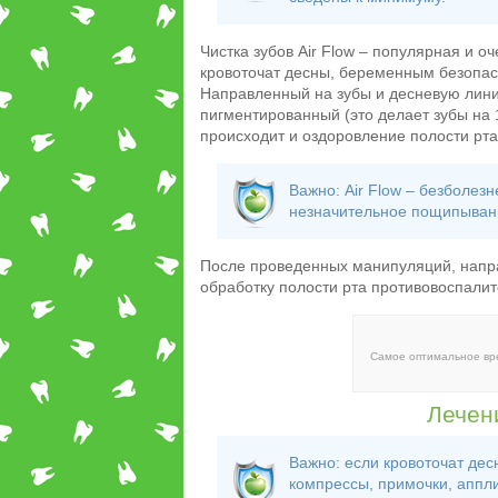
Чистка зубов Air Flow – популярная и оч
кровоточат десны, беременным безопасн
Направленный на зубы и десневую линию
пигментированный (это делает зубы на 
происходит и оздоровление полости рта
Важно: Air Flow – безболез
незначительное пощипыван
После проведенных манипуляций, напра
обработку полости рта противовоспали
Самое оптимальное вр
Лечен
Важно: если кровоточат дес
компрессы, примочки, аппли