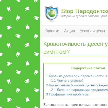
Клиники
Акции
Услуги и цены
Кровоточивость десен у
симптом?
Содержание статьи
1
Кровь из десен при беременности: в
1.1
Чем это опасно?
2
Как вылечить больные десны у бер
2.1
Лечение народными средствам
3
Профилактика проблемы
Большинство женщин вспоминают свою б