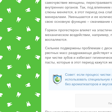
самочувствие женщины, перестраиваетс
внутренних органов. Так, под влиянием
слюны меняется, в этот период она сл
минералами. Уменьшается и ее количест
свою основную функцию – смачивание с
Гормон прогестерон влияет на эластичн
механическом воздействии, например, п
воспаляются.
Сильнее подвержены проблемам с десна
рвотных масс раздражающе действует н
при чистке зубов и избегают гигиениче
пасты, которые в этот период кажутся
Совет: если процесс чистки
использовать специальную 
без ароматизаторов и вкусо
Па