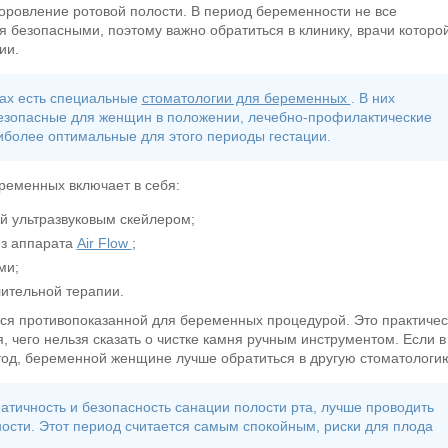
оровление ротовой полости. В период беременности не все
 безопасными, поэтому важно обратиться в клинику, врачи которо
ии.
дах есть специальные
стоматологии для беременных
. В них
безопасные для женщин в положении, лечебно-профилактические
иболее оптимальные для этого периоды гестации.
еременных включает в себя:
й ультразвуковым скейлером;
из аппарата
Air Flow
;
ми;
ительной терапии.
тся противопоказанной для беременных процедурой. Это практичес
 чего нельзя сказать о чистке камня ручным инструментом. Если в
тод, беременной женщине лучше обратиться в другую стоматологи
атичность и безопасность санации полости рта, лучше проводить
ости. Этот период считается самым спокойным, риски для плода