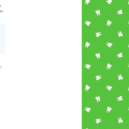
,
ат
с,