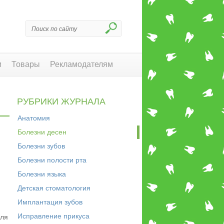
и
Товары
Рекламодателям
РУБРИКИ ЖУРНАЛА
Анатомия
Болезни десен
Болезни зубов
Болезни полости рта
Болезни языка
Детская стоматология
Имплантация зубов
Исправление прикуса
для