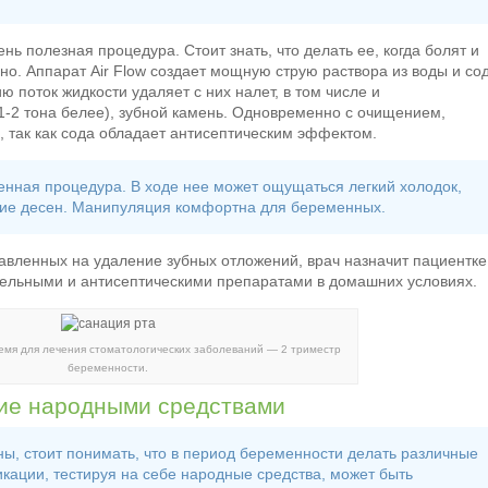
ень полезная процедура. Стоит знать, что делать ее, когда болят и
о. Аппарат Air Flow создает мощную струю раствора из воды и со
 поток жидкости удаляет с них налет, в том числе и
1-2 тона белее), зубной камень. Одновременно с очищением,
, так как сода обладает антисептическим эффектом.
ненная процедура. В ходе нее может ощущаться легкий холодок,
ие десен. Манипуляция комфортна для беременных.
вленных на удаление зубных отложений, врач назначит пациентке
тельными и антисептическими препаратами в домашних условиях.
емя для лечения стоматологических заболеваний — 2 триместр
беременности.
ие народными средствами
ны, стоит понимать, что в период беременности делать различные
кации, тестируя на себе народные средства, может быть