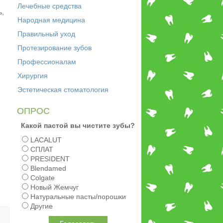
Лечебные средства
ь,
Народная медицина
Правильный уход
Протезирование зубов
Профессионалам
Хирургия
Эстетическая стоматология
ОПРОС
Какой пастой вы чистите зубы?
LACALUT
СПЛАТ
PRESIDENT
Blendamed
Colgate
Новый Жемчуг
Натуральные пасты/порошки
Другие