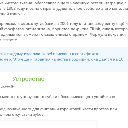
из чистого титана, обеспечивающего надёжную остеоинтеграцию с
l в 1952 году и было открыто удивительное свойство этого металл
озной капсулы.
иложили смекалку, добавив в 2001 году к титановому винту ещё и
фосфатом оксид титана, пористое покрытие TiUnit, сквозь которо
уя единый конгломерат с вживлённым стержнем. Формула покрытия
 секрете.
лки каждому изделию Nobel присвоен в сертификате
мер. Это ещё и гарантия качества продукции, она даётся на 10
Устройство
 частей:
о место отсутствующего зуба и обеспечивающего устойчивое
редназначенного для фиксации коронковой части протеза или
лном отсутствии зубов.