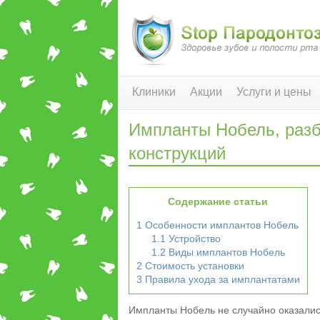
Клиники
Акции
Услуги и цены
Импланты Нобель, разб
конструкций
Содержание статьи
1
Особенности имплантов Нобель
1.1
Устройство
1.2
Виды имплантов Нобель
2
Стоимость установки
3
Правила ухода за имплантатами
Импланты Нобель не случайно оказалис