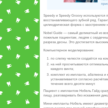
прио
Speedy и Speedy Groovy используются п
восстанавливающего зубной ряд. Гаран
цилиндрическая форма с заострением на
Nobel Guide ― самый деликатный из вс
пожилым пациентам, людям с сердечным
разреза десны. Это достигается высоки
Компьютерное моделирование:
по слепку челюсти создаётся на к
на ней просчитываются оптимальн
каждого винта;
комплект из импланта, абатмена и 
устанавливается согласно расчёта
течение всего десяти минут.
Пациент с имплантом Нобель Гайд сраз
пищу, разговаривать без искажения дик
Мини-импланты Нобель имеют диаметр 