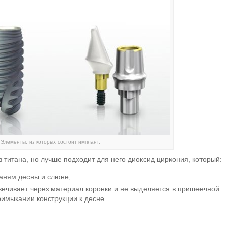
Элементы, из которых состоит имплант.
 титана, но лучше подходит для него диоксид циркония, который:
аням десны и слюне;
вечивает через материал коронки и не выделяется в пришеечной
имыкании конструкции к десне.