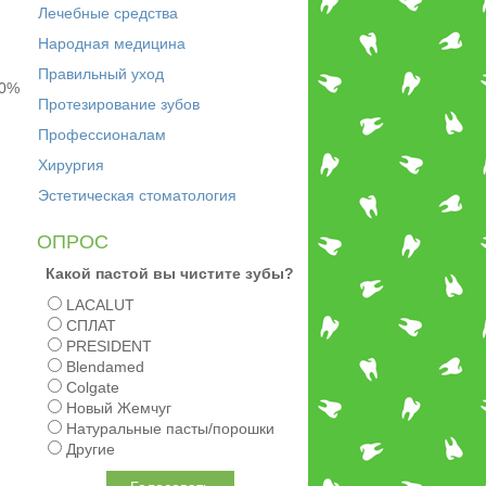
Лечебные средства
Народная медицина
Правильный уход
40%
Протезирование зубов
Профессионалам
Хирургия
Эстетическая стоматология
ОПРОС
Какой пастой вы чистите зубы?
LACALUT
СПЛАТ
PRESIDENT
Blendamed
Colgate
Новый Жемчуг
Натуральные пасты/порошки
Другие