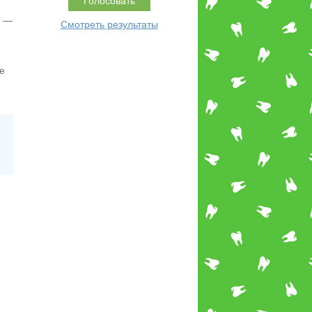
а —
Смотреть результаты
е