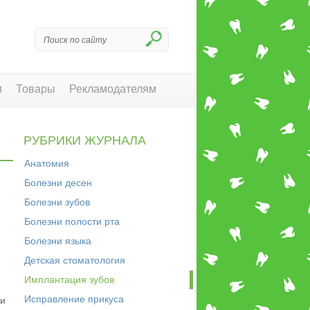
и
Товары
Рекламодателям
РУБРИКИ ЖУРНАЛА
Анатомия
Болезни десен
Болезни зубов
Болезни полости рта
Болезни языка
Детская стоматология
Имплантация зубов
Исправление прикуса
ни