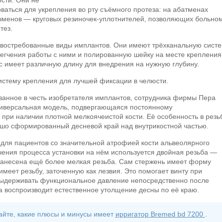
сти. Они не
оваться для укрепления во рту съёмного протеза: на абатменах
чменов ― круговых резиночек-уплотнителей, позволяющих больно
тез.
 востребованные виды имплантов. Они имеют трёхканальную сист
легчения работы с ними и полированную шейку на месте крепления
с имеет различную длину для внедрения на нужную глубину.
стему крепления для лучшей фиксации в челюсти.
анное в честь изобретателя имплантов, сотрудника фирмы Пера
ниверсальная модель, подвергающаяся постоянному
ри наличии плотной мелкоячеистой кости. Её особенность в резь
ошо сформированный десневой край над внутрикостной частью.
для пациентов со значительной атрофией кости альвеолярного
чения процесса установки на нём используется двойная резьба ―
нанесена ещё более мелкая резьба. Сам стержень имеет форму
 имеет резьбу, заточенную как лезвия. Это помогает винту при
 выдерживать функциональное давление непосредственно после
а воспроизводит естественное утолщение десны по её краю.
айте, какие плюсы и минусы имеет
ирригатор Bremed bd 7200
.