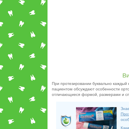
В
При протезировании буквально каждый к
пациентом обсуждают особенности орто
отличающиеся формой, размерами и сп
Знае
Про
особ
Каки