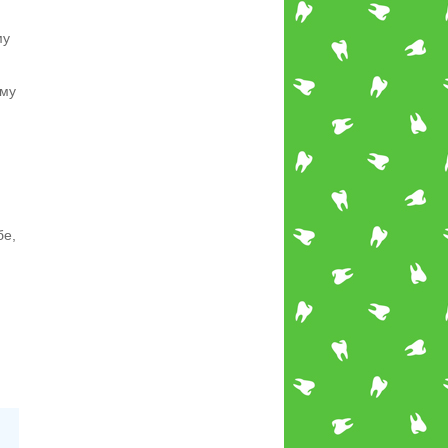
му
ему
бе,