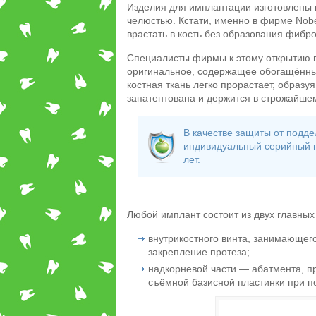
Изделия для имплантации изготовлены 
челюстью. Кстати, именно в фирме Nobe
врастать в кость без образования фибр
Специалисты фирмы к этому открытию пр
оригинальное, содержащее обогащённый 
костная ткань легко прорастает, образ
запатентована и держится в строжайшем
В качестве защиты от подде
индивидуальный серийный но
лет.
Любой имплант состоит из двух главных
внутрикостного винта, занимающег
закрепление протеза;
надкорневой части ― абатмента, п
съёмной базисной пластинки при по