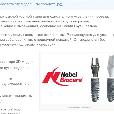
бретать эту модель, вы прочтете
тут
.
ри рыхлой костной ткани для одноэтапного укрепления протеза,
тией хорошей фиксации являются их крупный размер,
 конце и выраженная, особенно на Спиди Груви, резьба.
ех вживляемых элементов этой фирмы. Рекомендуется для установ
и заболеваниями, с подвижной психикой. Он внедряется без
м уровнем подготовки к операции.
омпьютере 3D-модель;
ые пути внедрения
коронки
м одномоментно в
у может принимать
ции.
Импланты Нобель.
всего 2 мм,