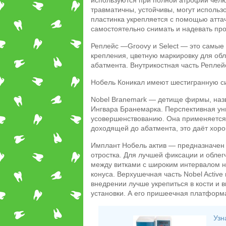
используются при полной атрофии челю
травматичны, устойчивы, могут использ
пластинка укрепляется с помощью атта
самостоятельно снимать и надевать про
Реплейс ―Groovy и Select ― это самые
крепления, цветную маркировку для об
абатмента. Внутрикостная часть Реплей
Нобель Коникал имеют шестигранную си
Nobel Branemark ― детище фирмы, назв
Ингвара Бранемарка. Перспективная у
усовершенствованию. Она применяется п
доходящей до абатмента, это даёт хор
Имплант Нобель актив ― предназначен 
отростка. Для лучшей фиксации и облег
между витками с широким интервалом 
конуса. Верхушечная часть Nobel Active
внедрении лучше укрепиться в кости и
установки. А его пришеечная платформ
Узн