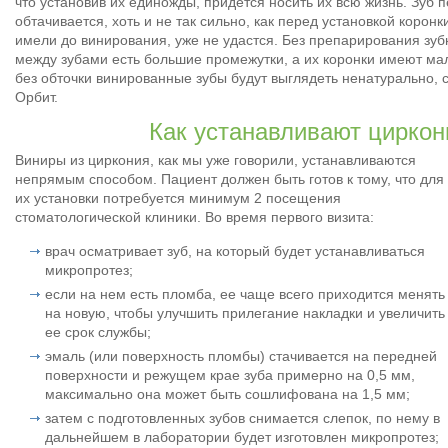
что установив их единожды, придется носить их всю жизнь. Зуб
обтачивается, хоть и не так сильно, как перед установкой коронк
имели до винирования, уже не удастся. Без препарирования зуб
между зубами есть большие промежутки, а их коронки имеют ма
без обточки винированные зубы будут выглядеть ненатурально,
Орбит.
Как устанавливают цирко
Виниры из циркония, как мы уже говорили, устанавливаются
непрямым способом. Пациент должен быть готов к тому, что для
их установки потребуется минимум 2 посещения
стоматологической клиники. Во время первого визита:
врач осматривает зуб, на который будет устанавливаться
микропротез;
если на нем есть пломба, ее чаще всего приходится менять
на новую, чтобы улучшить прилегание накладки и увеличить
ее срок службы;
эмаль (или поверхность пломбы) стачивается на передней
поверхности и режущем крае зуба примерно на 0,5 мм,
максимально она может быть сошлифована на 1,5 мм;
затем с подготовленных зубов снимается слепок, по нему в
дальнейшем в лаборатории будет изготовлен микропротез;