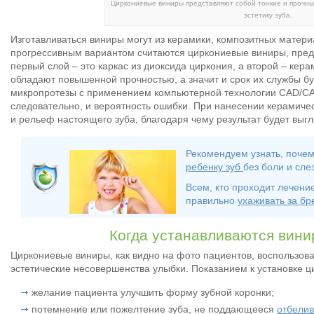
Циркониевые виниры представляют собой тонкие и прочн
эстетику зуба.
Изготавливаться виниры могут из керамики, композитных матер
прогрессивным вариантом считаются циркониевые виниры, пред
первый слой – это каркас из диоксида циркония, а второй – ке
обладают повышенной прочностью, а значит и срок их службы б
микропротезы с применением компьютерной технологии CAD/CAM
следовательно, и вероятность ошибки. При нанесении керамичес
и рельеф настоящего зуба, благодаря чему результат будет выг
Рекомендуем узнать, поче
ребенку зуб
без боли и слез
Всем, кто проходит лечение
правильно
ухаживать за бр
Когда устанавливаются вини
Циркониевые виниры, как видно на фото пациентов, воспользова
эстетические несовершенства улыбки. Показанием к установке ц
желание пациента улучшить форму зубной коронки;
потемнение или пожелтение зуба, не поддающееся
отбели