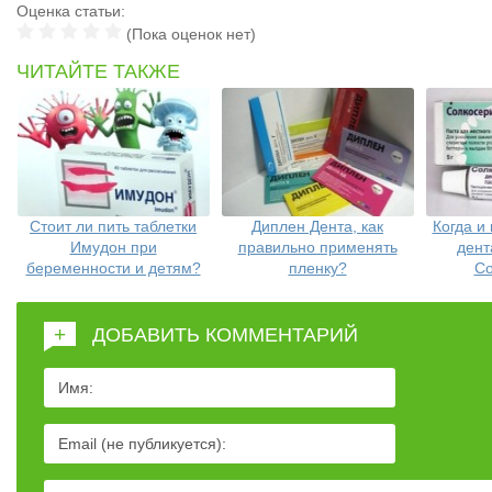
Оценка статьи:
(Пока оценок нет)
ЧИТАЙТЕ ТАКЖЕ
Стоит ли пить таблетки
Диплен Дента, как
Когда и
Имудон при
правильно применять
дент
беременности и детям?
пленку?
Со
+
ДОБАВИТЬ КОММЕНТАРИЙ