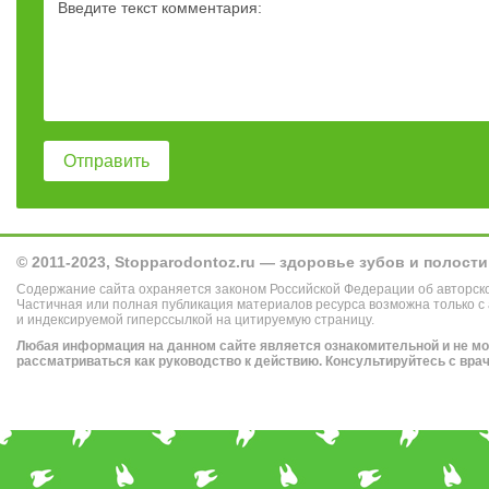
© 2011-2023, Stopparodontoz.ru — здоровье зубов и полости
Содержание сайта охраняется законом Российской Федерации об авторск
Частичная или полная публикация материалов ресурса возможна только с
и индексируемой гиперссылкой на цитируемую страницу.
Любая информация на данном сайте является ознакомительной и не м
рассматриваться как руководство к действию. Консультируйтесь с вра