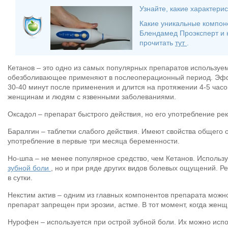
Узнайте, какие характери
Какие уникальные компон
Блендамед Проэксперт и к
прочитать
тут
.
Кетанов – это одно из самых популярных препаратов используем
обезболивающее применяют в послеоперационный период. Эффе
30-40 минут после применения и длится на протяжении 4-5 час
женщинам и людям с язвенными заболеваниями.
Оксадол – препарат быстрого действия, но его употребление ре
Баралгин – таблетки слабого действия. Имеют свойства общего
употребление в первые три месяца беременности.
Но-шпа – не менее популярное средство, чем Кетанов. Использу
зубной боли
, но и при ряде других видов болевых ощущений. Ре
в сутки.
Некстим актив – одним из главных компонентов препарата можно
препарат запрещен при эрозии, астме. В тот момент, когда жен
Нурофен – используется при острой зубной боли. Их можно исп