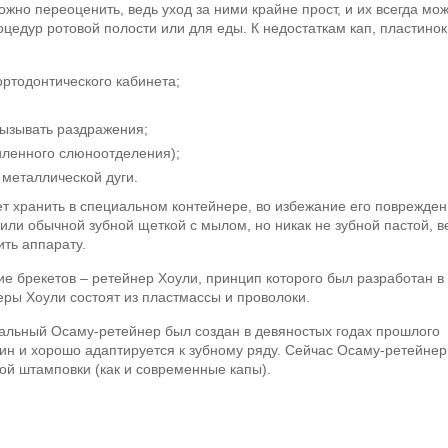
жно переоценить, ведь уход за ними крайне прост, и их всегда мо
цедур ротовой полости или для еды. К недостаткам кап, пластинок
ртодонтического кабинета;
вызывать раздражения;
иленного слюноотделения);
 металлической дуги.
 хранить в специальном контейнере, во избежание его поврежден
или обычной зубной щеткой с мылом, но никак не зубной пастой, в
ть аппарату.
е брекетов – ретейнер Хоули, принцип которого был разработан в
еры Хоули состоят из пластмассы и проволоки.
альный Осаму-ретейнер был создан в девяностых годах прошлого
стин и хорошо адаптируется к зубному ряду. Сейчас Осаму-ретейнер
ой штамповки (как и современные капы).