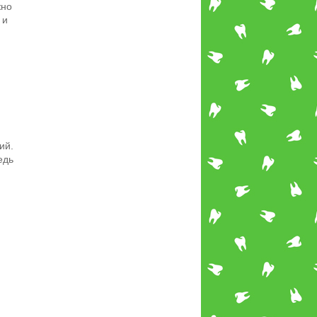
жно
 и
ий.
едь