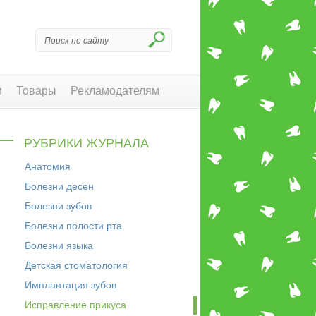
и
Товары
Рекламодателям
РУБРИКИ ЖУРНАЛА
Анатомия
Болезни десен
Болезни зубов
Болезни полости рта
Болезни языка
Детская стоматология
Имплантация зубов
Исправление прикуса