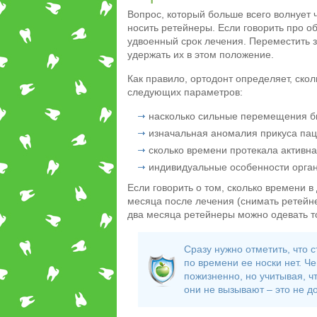
Вопрос, который больше всего волнует 
носить ретейнеры. Если говорить про о
удвоенный срок лечения. Переместить з
удержать их в этом положение.
Как правило, ортодонт определяет, скол
следующих параметров:
насколько сильные перемещения б
изначальная аномалия прикуса пац
сколько времени протекала активна
индивидуальные особенности орган
Если говорить о том, сколько времени в
месяца после лечения (снимать ретейне
два месяца ретейнеры можно одевать тол
Сразу нужно отметить, что 
по времени ее носки нет. Ч
пожизненно, но учитывая, ч
они не вызывают – это не до