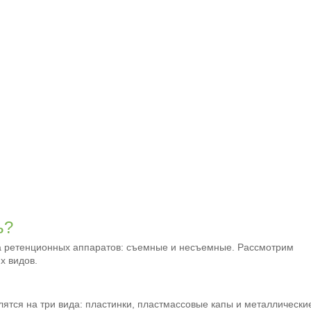
ь?
да ретенционных аппаратов: съемные и несъемные. Рассмотрим
х видов.
ятся на три вида: пластинки, пластмассовые капы и металлически