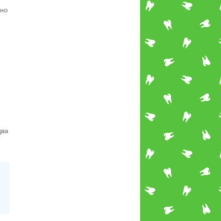
жно
два
я