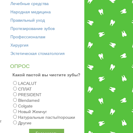
Лечебные средства
Народная медицина
Правильный уход
Протезирование зубов
Профессионалам
Хирургия
Эстетическая стоматология
ОПРОС
Какой пастой вы чистите зубы?
LACALUT
СПЛАТ
PRESIDENT
Blendamed
Colgate
Новый Жемчуг
Натуральные пасты/порошки
т
Другие