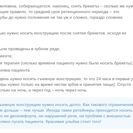
человека, собирающегося, наконец, снять брекеты – сколько же ну
бщее правило, то средний срок ретенционного периода – это
убы до нужно положения не так уж и сложно, гораздо сложнее
ько нужно носить конструкцию после снятия брекетов, исходя из
ыли проведены в зубном ряде;
иента;
я терапия (сколько времени пациенту нужно было носить брекеты);
изма пациента.
 день нужно носить съемную конструкцию, то это 24 часа в первые 
ры нужно только на время чистки зубов и принятия пищи). Спустя
ько на ночь, а через год – ночь через ночь.
съемную конструкцию нужно носить долго. Как такового ограничени
ем дольше – тем лучше. Иногда такие ретейнеры приходится носить
то ни дискомфорта, ни нарушений речи, ни проблем с внешностью
лжно пугать пациента. Красивая улыбка стоит того!