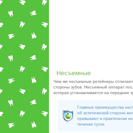
Несъемные
Чем же несъемные ретейнеры отличаютс
стороны зубов. Несъемный аппарат посл
которая устанавливается на передние з
Главные преимущества несъе
об эстетической стороне во
привыкают и практически их
течение суток.