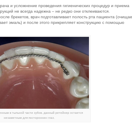
врача и усложнение проведения гигиенических процедур и приема
рукций не всегда надежна – не редко они отклеиваются.
сле брекетов, врач подготавливает полость рта пациента (очищае
ивает эмаль) и после этого прикрепляет конструкцию с помощью
енным в тыльной части зубов, данный ретейнер остается
незаметным для посторонних глаз.