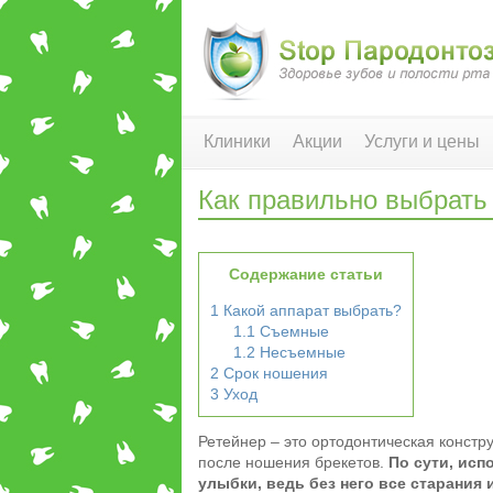
Клиники
Акции
Услуги и цены
Как правильно выбрать
Содержание статьи
1
Какой аппарат выбрать?
1.1
Съемные
1.2
Несъемные
2
Срок ношения
3
Уход
Ретейнер – это ортодонтическая констру
после ношения брекетов.
По сути, исп
улыбки, ведь без него все старания и