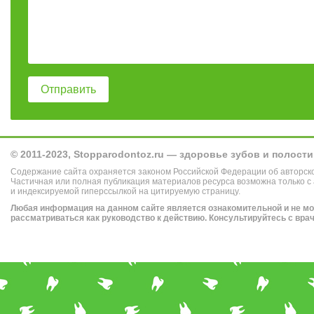
© 2011-2023, Stopparodontoz.ru — здоровье зубов и полости
Содержание сайта охраняется законом Российской Федерации об авторск
Частичная или полная публикация материалов ресурса возможна только с
и индексируемой гиперссылкой на цитируемую страницу.
Любая информация на данном сайте является ознакомительной и не м
рассматриваться как руководство к действию. Консультируйтесь с вра