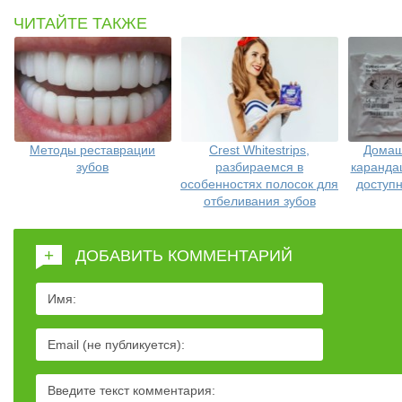
ЧИТАЙТЕ ТАКЖЕ
Методы реставрации
Crest Whitestrips,
Домаш
зубов
разбираемся в
каранда
особенностях полосок для
доступ
отбеливания зубов
+
ДОБАВИТЬ КОММЕНТАРИЙ