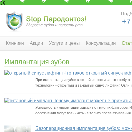
'));
Подб
+7
Клиники
Акции
Услуги и цены
Консультации
Стат
Имплантация зубов
Что такое открытый синус-лиф
При имплантации зубов верхней челюсти часто требуетс
технологии - открытый и закрытый синус лифтинг. Отли
Почему имплант может не прижить
Успешность имплантации зависит от многих факторов. 
осложнения могут возникать не только после вживления к
Безоперационная имплантация зубов: можн