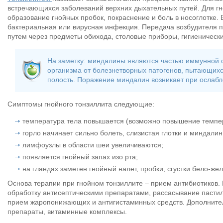
встречающихся заболеваний верхних дыхательных путей. Для г
образование гнойных пробок, покраснение и боль в носоглотке.
бактериальная или вирусная инфекция. Передача возбудителя 
путем через предметы обихода, столовые приборы, гигиенически
На заметку: миндалины являются частью иммунной с
организма от болезнетворных патогенов, пытающихс
полость. Поражение миндалин возникает при ослаб
Симптомы гнойного тонзиллита следующие:
температура тела повышается (возможно повышение темпер
горло начинает сильно болеть, слизистая глотки и миндалин
лимфоузлы в области шеи увеличиваются;
появляется гнойный запах изо рта;
на гландах заметен гнойный налет, пробки, сгустки бело-жел
Основа терапии при гнойном тонзиллите – прием антибиотиков.
обработку антисептическими препаратами, рассасывание пасти
прием жаропонижающих и антигистаминных средств. Дополнит
препараты, витаминные комплексы.