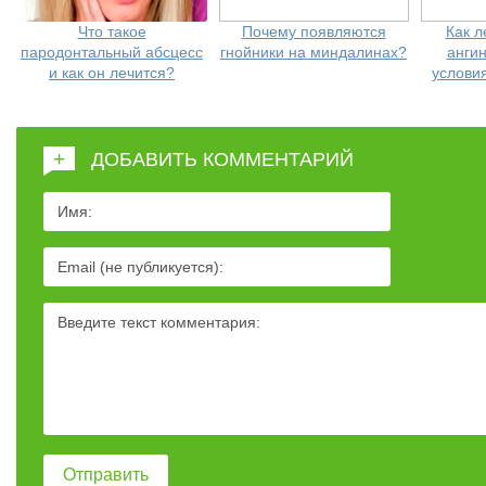
Что такое
Почему появляются
Как л
пародонтальный абсцесс
гнойники на миндалинах?
анги
и как он лечится?
услови
+
ДОБАВИТЬ КОММЕНТАРИЙ