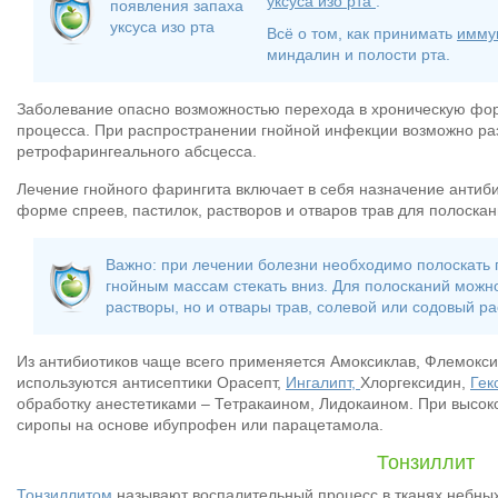
уксуса изо рта
.
Всё о том, как принимать
имму
миндалин и полости рта.
Заболевание опасно возможностью перехода в хроническую фор
процесса. При распространении гнойной инфекции возможно раз
ретрофарингеального абсцесса.
Лечение гнойного фарингита включает в себя назначение антиб
форме спреев, пастилок, растворов и отваров трав для полоскан
Важно: при лечении болезни необходимо полоскать г
гнойным массам стекать вниз. Для полосканий можн
растворы, но и отвары трав, солевой или содовый ра
Из антибиотиков чаще всего применяется Амоксиклав, Флемокси
используются антисептики Орасепт,
Ингалипт,
Хлоргексидин,
Гек
обработку анестетиками – Тетракаином, Лидокаином. При высок
сиропы на основе ибупрофен или парацетамола.
Тонзиллит
Тонзиллитом
называют воспалительный процесс в тканях небных