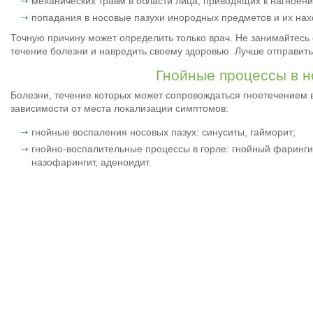
механических травм в области лица, приводящих к нагноени
попадания в носовые пазухи инородных предметов и их нах
Точную причину может определить только врач. Не занимайтесь 
течение болезни и навредить своему здоровью. Лучше отправить
Гнойные процессы в н
Болезни, течение которых может сопровождаться гноетечением в
зависимости от места локализации симптомов:
гнойные воспаления носовых пазух: синуситы, гайморит;
гнойно-воспалительные процессы в горле: гнойный фарингит
назофарингит, аденоидит.