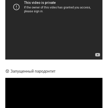
😟 Запущенный пародонтит