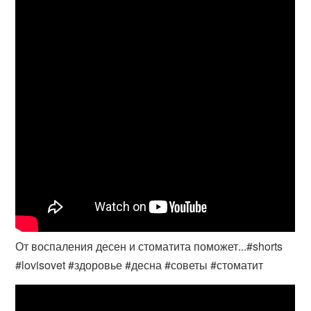
От воспаления десен и стоматита поможет...#shorts
#lovisovet #здоровье #десна #советы #стоматит