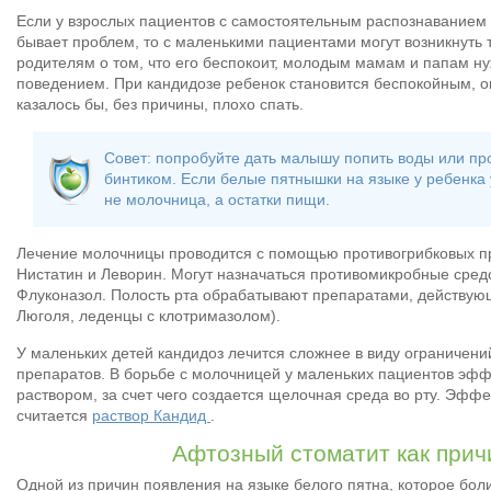
Если у взрослых пациентов с самостоятельным распознаванием
бывает проблем, то с маленькими пациентами могут возникнуть 
родителям о том, что его беспокоит, молодым мамам и папам н
поведением. При кандидозе ребенок становится беспокойным, он
казалось бы, без причины, плохо спать.
Совет: попробуйте дать малышу попить воды или пр
бинтиком. Если белые пятнышки на языке у ребенка 
не молочница, а остатки пищи.
Лечение молочницы проводится с помощью противогрибковых пр
Нистатин и Леворин. Могут назначаться противомикробные средс
Флуконазол. Полость рта обрабатывают препаратами, действую
Люголя, леденцы с клотримазолом).
У маленьких детей кандидоз лечится сложнее в виду ограничен
препаратов. В борьбе с молочницей у маленьких пациентов эф
раствором, за счет чего создается щелочная среда во рту. Эф
считается
раствор Кандид
.
Афтозный стоматит как прич
Одной из причин появления на языке белого пятна, которое бол