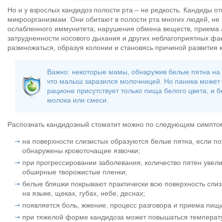
Но и у взрослых кандидоз полости рта – не редкость. Кандиды о
микроорганизмам. Они обитают в полости рта многих людей, не
ослабленного иммунитета, нарушения обмена веществ, приема 
затрудненности носового дыхания и других неблагоприятных фа
размножаться, образуя колонии и становясь причиной развития 
Важно: некоторые мамы, обнаружив белые пятна на 
что малыш заразился молочницей. Но паника может 
рационе присутствует только пища белого цвета, и 
молока или смеси.
Распознать кандидозный стоматит можно по следующим симпто
на поверхности слизистых образуются белые пятна, если по
обнаружены кровоточащие язвочки;
при прогрессировании заболевания, количество пятен увели
обширные творожистые пленки;
белые бляшки покрывают практически всю поверхность слизи
на языке, щеках, губах, небе, деснах;
появляется боль, жжение, процесс разговора и приема пищ
при тяжелой форме кандидоза может повышаться температу