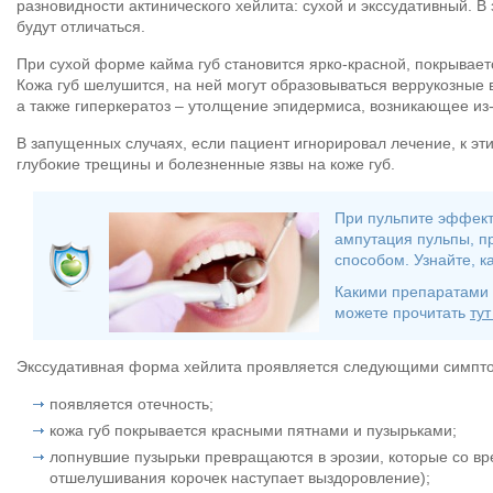
разновидности актинического хейлита: сухой и экссудативный. 
будут отличаться.
При сухой форме кайма губ становится ярко-красной, покрывае
Кожа губ шелушится, на ней могут образовываться веррукозны
а также гиперкератоз – утолщение эпидермиса, возникающее из-з
В запущенных случаях, если пациент игнорировал лечение, к э
глубокие трещины и болезненные язвы на коже губ.
При пульпите эффек
ампутация пульпы, п
способом. Узнайте, к
Какими препаратами 
можете прочитать
ту
Экссудативная форма хейлита проявляется следующими симпт
появляется отечность;
кожа губ покрывается красными пятнами и пузырьками;
лопнувшие пузырьки превращаются в эрозии, которые со в
отшелушивания корочек наступает выздоровление);