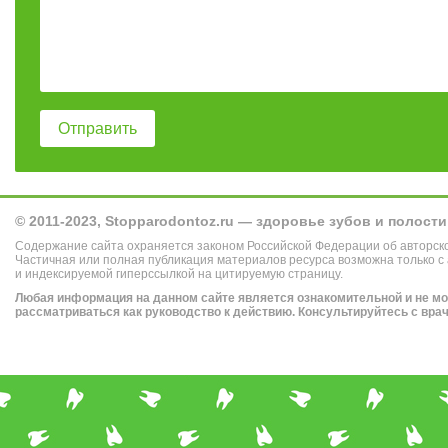
© 2011-2023, Stopparodontoz.ru — здоровье зубов и полости
Содержание сайта охраняется законом Российской Федерации об авторск
Частичная или полная публикация материалов ресурса возможна только с
и индексируемой гиперссылкой на цитируемую страницу.
Любая информация на данном сайте является ознакомительной и не м
рассматриваться как руководство к действию. Консультируйтесь с вра