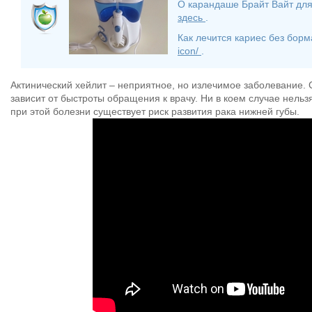
О карандаше Брайт Вайт для
здесь
.
Как лечится кариес без борм
icon/
.
Актинический хейлит – неприятное, но излечимое заболевание. 
зависит от быстроты обращения к врачу. Ни в коем случае нельз
при этой болезни существует риск развития рака нижней губы.