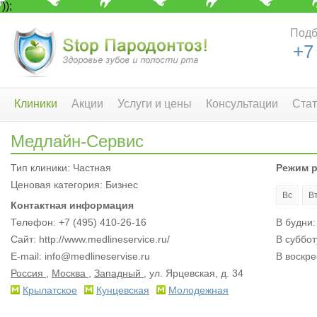
'));
Подб
+7
Клиники
Акции
Услуги и цены
Консультации
Стат
Медлайн-Сервис
Тип клиники: Частная
Режим 
Ценовая категория: Бизнес
Вс
В
Контактная информация
Телефон: +7 (495) 410-26-16
В будни:
Сайт: http://www.medlineservice.ru/
В суббот
E-mail:
info@medlineservise.ru
В воскре
Россия
,
Москва
,
Западный
, ул. Ярцевская, д. 34
Крылатское
Кунцевская
Молодежная