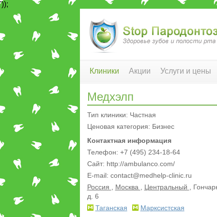
'));
Клиники
Акции
Услуги и цены
Медхэлп
Тип клиники: Частная
Ценовая категория: Бизнес
Контактная информация
Телефон: +7 (495) 234-18-64
Сайт: http://ambulanco.com/
E-mail:
contact@medhelp-clinic.ru
Россия
,
Москва
,
Центральный
, Гончар
д. 6
Таганская
Марксистская