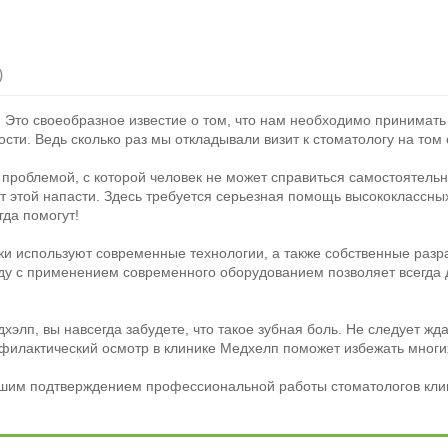
)
! Это своеобразное известие о том, что нам необходимо принимать
сти. Ведь сколько раз мы откладывали визит к стоматологу на том о
 проблемой, с которой человек не может справиться самостоятел
от этой напасти. Здесь требуется серьезная помощь высококлассн
гда помогут!
ки используют современные технологии, а также собственные разр
ду с применением современного оборудованием позволяет всегда д
элп, вы навсегда забудете, что такое зубная боль. Не следует жд
филактический осмотр в клинике Медхелп поможет избежать многи
чшим подтверждением профессиональной работы стоматологов кли