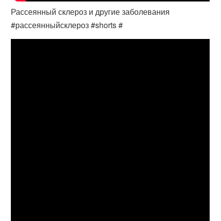
Рассеянный склероз и другие заболевания
#рассеянныйсклероз #shorts #