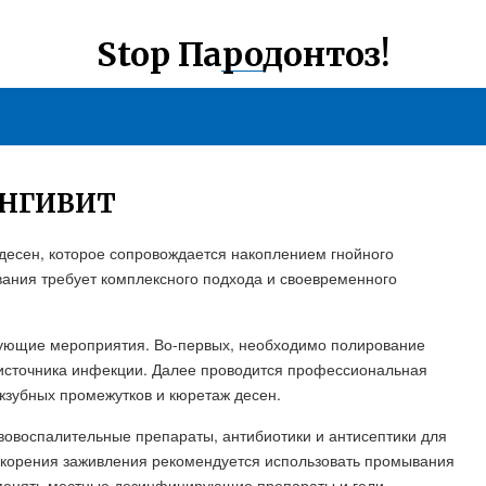
Stop Пародонтоз!
ИНГИВИТ
 десен, которое сопровождается накоплением гнойного
вания требует комплексного подхода и своевременного
дующие мероприятия. Во-первых, необходимо полирование
 источника инфекции. Далее проводится профессиональная
межзубных промежутков и кюретаж десен.
вовоспалительные препараты, антибиотики и антисептики для
скорения заживления рекомендуется использовать промывания
именять местные дезинфицирующие препараты и гели.