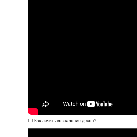
👨‍⚕️ Как лечить воспаление десен?